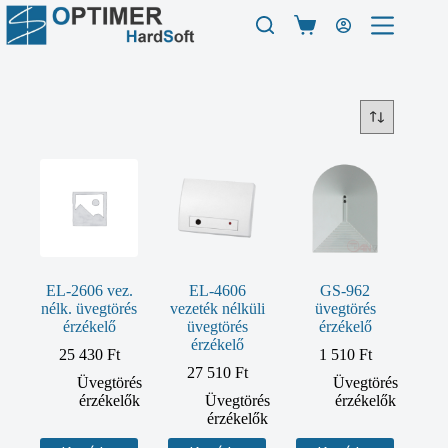
Skip
to
Shopping
content
cart
EL-2606 vez.
EL-4606
GS-962
nélk. üvegtörés
vezeték nélküli
üvegtörés
érzékelő
üvegtörés
érzékelő
érzékelő
25 430
Ft
1 510
Ft
27 510
Ft
Üvegtörés
Üvegtörés
érzékelők
Üvegtörés
érzékelők
érzékelők