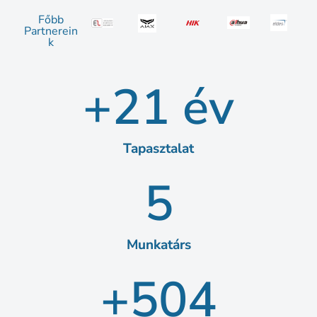
Főbb
Partnerein
k
+
26
 év
Tapasztalat
6
Munkatárs
+
610