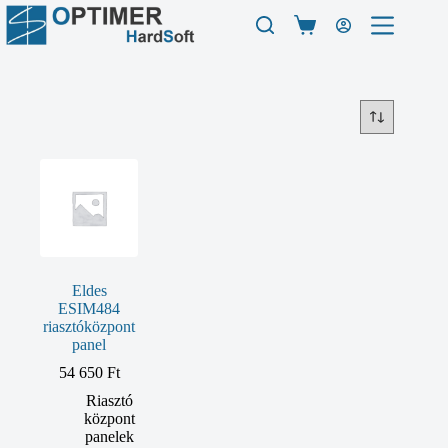
Skip
to
Shopping
content
cart
Eldes
ESIM484
riasztóközpont
panel
54 650
Ft
Riasztó
központ
panelek