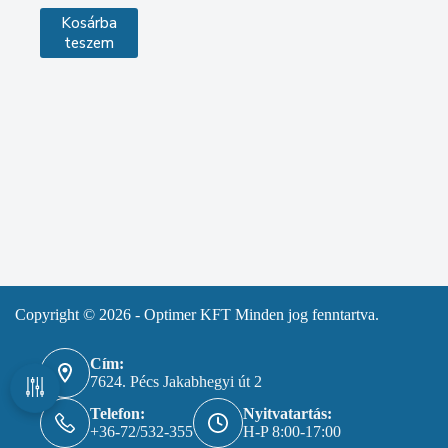
Kosárba
teszem
Copyright © 2026 - Optimer KFT Minden jog fenntartva.
Cím:
7624. Pécs Jakabhegyi út 2
Telefon:
Nyitvatartás:
+36-72/532-355
H-P 8:00-17:00