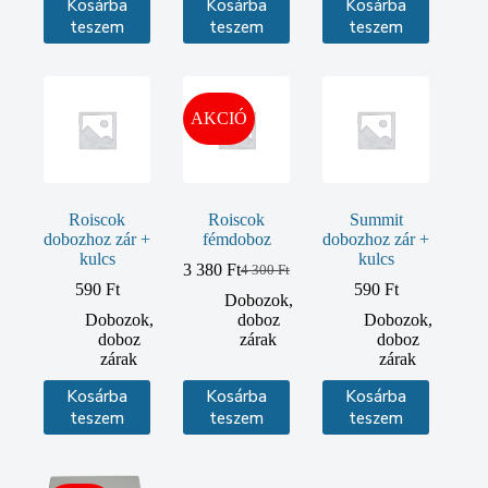
Kosárba
Kosárba
Kosárba
teszem
teszem
teszem
AKCIÓ
Roiscok
Roiscok
Summit
dobozhoz zár +
fémdoboz
dobozhoz zár +
kulcs
kulcs
3 380
Ft
4 300
Ft
Original
Current
590
Ft
590
Ft
price
price
Dobozok,
was:
is:
Dobozok,
doboz
Dobozok,
4
3
doboz
zárak
doboz
300 Ft.
380 Ft.
zárak
zárak
Kosárba
Kosárba
Kosárba
teszem
teszem
teszem