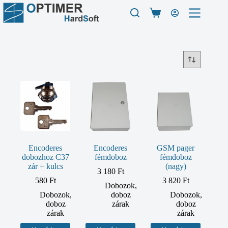
Skip
to
Shopping
content
cart
Encoderes
Encoderes
GSM pager
dobozhoz C37
fémdoboz
fémdoboz
zár + kulcs
(nagy)
3 180
Ft
580
Ft
3 820
Ft
Dobozok,
Dobozok,
doboz
Dobozok,
doboz
zárak
doboz
zárak
zárak