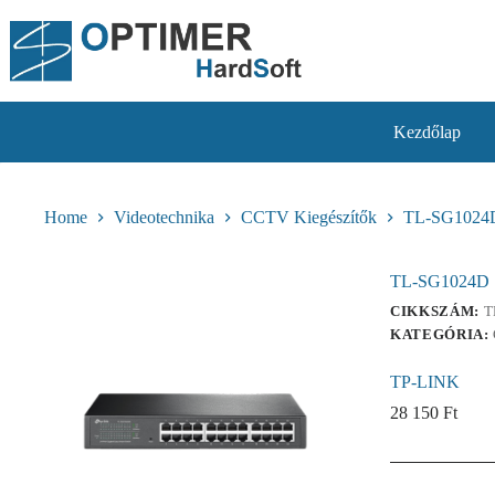
Skip
to
content
Kezdőlap
Home
Videotechnika
CCTV Kiegészítők
TL-SG1024D
TL-SG1024D 
CIKKSZÁM:
T
KATEGÓRIA:
TP-LINK
28 150
Ft