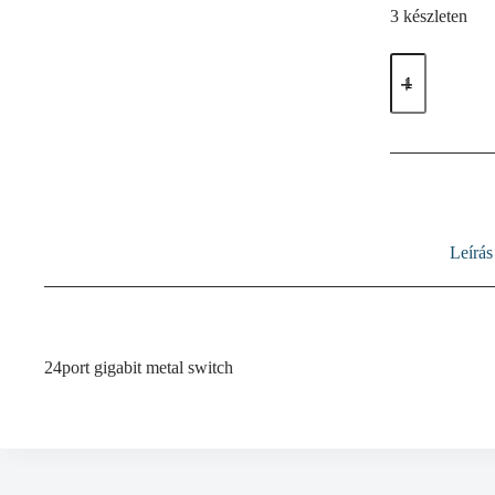
3 készleten
TL-
SG1024D
Switch
mennyiség
Leírás
24port gigabit metal switch