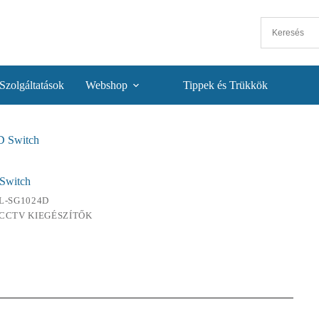
Szolgáltatások
Webshop
Tippek és Trükkök
 Switch
Switch
L-SG1024D
CCTV KIEGÉSZÍTŐK