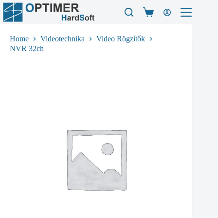
Skip
to
Shopping
content
cart
Home
Videotechnika
Video Rögzítők
NVR 32ch