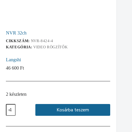
NVR 32ch
CIKKSZÁM:
NVR-8424-4
KATEGÓRIA:
VIDEO RÖGZÍTŐK
Langshi
46 600
Ft
2 készleten
NVR
Kosárba teszem
32ch
mennyiség