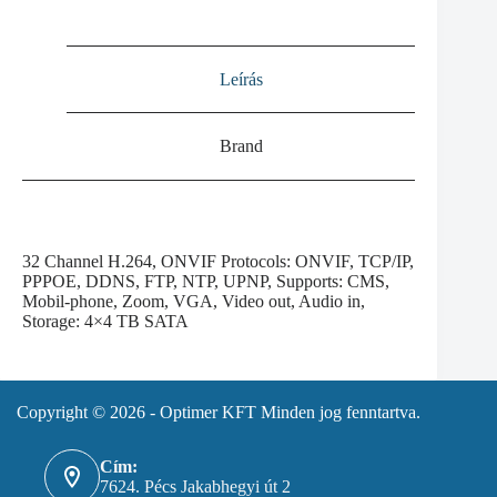
Leírás
Brand
32 Channel H.264, ONVIF Protocols: ONVIF, TCP/IP,
PPPOE, DDNS, FTP, NTP, UPNP, Supports: CMS,
Mobil-phone, Zoom, VGA, Video out, Audio in,
Storage: 4×4 TB SATA
Copyright © 2026 - Optimer KFT Minden jog fenntartva.
Cím:
7624. Pécs Jakabhegyi út 2