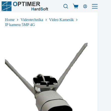
Skip
to
Shopping
content
cart
Home
Videotechnika
Video Kamerák
IP kamera 5MP 4G