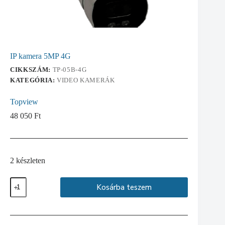
IP kamera 5MP 4G
CIKKSZÁM:
TP-05B-4G
KATEGÓRIA:
VIDEO KAMERÁK
Topview
48 050
Ft
2 készleten
IP
Kosárba teszem
kamera
5MP
4G
mennyiség