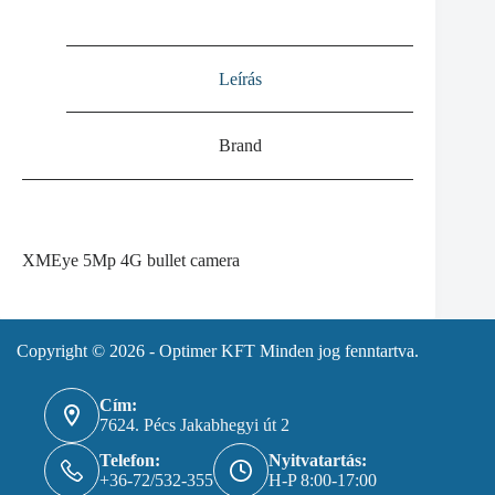
Leírás
Brand
XMEye 5Mp 4G bullet camera
Copyright © 2026 - Optimer KFT Minden jog fenntartva.
Cím:
7624. Pécs Jakabhegyi út 2
Telefon:
Nyitvatartás:
+36-72/532-355
H-P 8:00-17:00