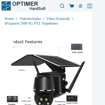
Skip
to
Shopping
content
cart
Home
Videotechnika
Video Kamerák
IP kamera 5MP 4G PTZ Napelemes