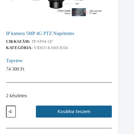
IP kamera 5MP 4G PTZ Napelemes
CIKKSZÁM:
TP-SP04-Q7
KATEGÓRIA:
VIDEO KAMERÁK
Topview
74 300
Ft
2 készleten
IP
Kosárba teszem
kamera
5MP
4G
PTZ
Napelemes