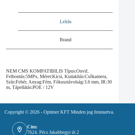
Leírás
Brand
NEM CMS KOMPATIBILIS Típus:Onvif,
Felbontás:5MPx, Méret:Kicsi, Kialakítás:Csőkamera,
Szín:Fehér, Anyag:Fém, Fókusztávolság:3.6 mm, IR:30
m, Tápellátás:POE / 12V
Copyright © 2026 - Optimer KFT Minden jog fenntartva.
Cím:
7624. Pécs Jakabhegyi út 2