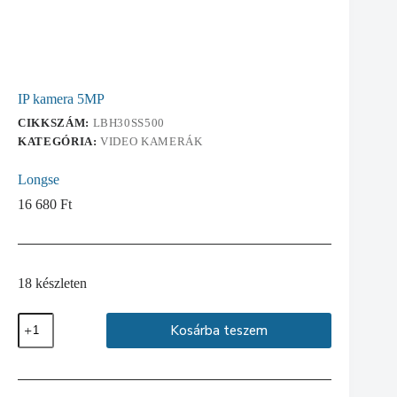
IP kamera 5MP
CIKKSZÁM:
LBH30SS500
KATEGÓRIA:
VIDEO KAMERÁK
Longse
16 680
Ft
18 készleten
IP
Kosárba teszem
kamera
5MP
mennyiség