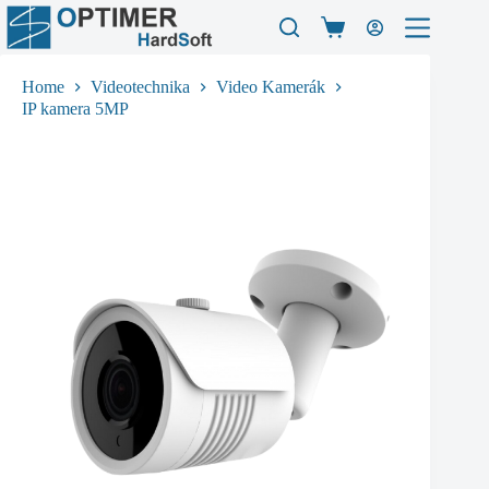
Skip
to
Shopping
content
cart
Home
Videotechnika
Video Kamerák
IP kamera 5MP