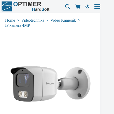
Skip
to
Shopping
content
cart
Home
Videotechnika
Video Kamerák
IP kamera 4MP