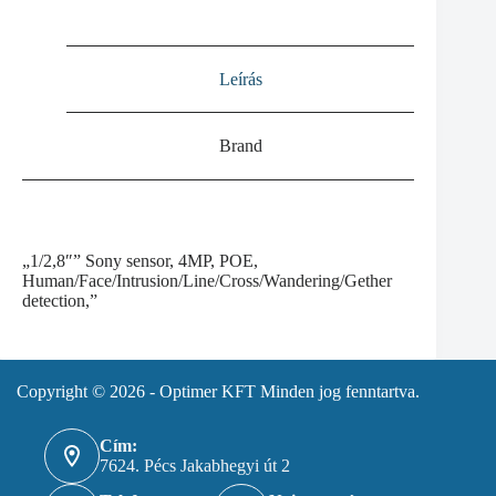
Leírás
Brand
„1/2,8″” Sony sensor, 4MP, POE,
Human/Face/Intrusion/Line/Cross/Wandering/Gether
detection,”
Copyright © 2026 - Optimer KFT Minden jog fenntartva.
Cím:
7624. Pécs Jakabhegyi út 2