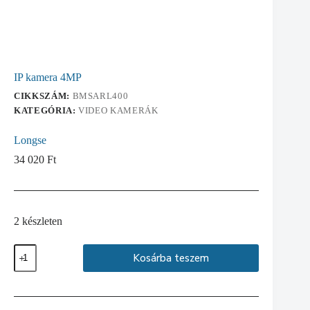
IP kamera 4MP
CIKKSZÁM:
BMSARL400
KATEGÓRIA:
VIDEO KAMERÁK
Longse
34 020
Ft
2 készleten
IP
Kosárba teszem
kamera
4MP
mennyiség