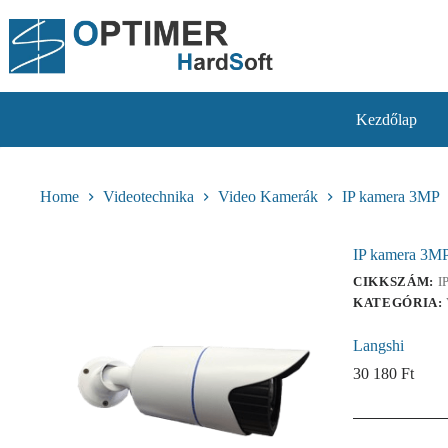
Skip
to
content
Kezdőlap
Home
Videotechnika
Video Kamerák
IP kamera 3MP
IP kamera 3M
CIKKSZÁM:
I
KATEGÓRIA:
Langshi
30 180
Ft