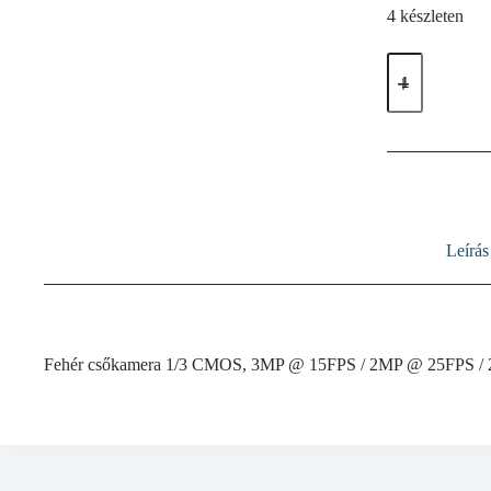
4 készleten
IP
kamera
3MP
mennyiség
Leírás
Fehér csőkamera 1/3 CMOS, 3MP @ 15FPS / 2MP @ 25FPS /