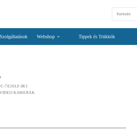
Szolgáltatások
Webshop
Tippek és Trükkök
P
PC-7E30LF-IR3
VIDEO KAMERÁK