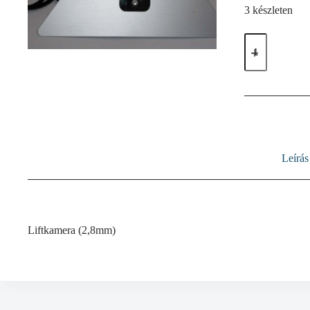
3 készleten
IP
kamera
mennyiség
Leírás
Liftkamera (2,8mm)