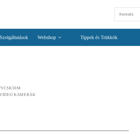
Szolgáltatások
Webshop
Tippek és Trükkök
VCSK50M
VIDEO KAMERÁK