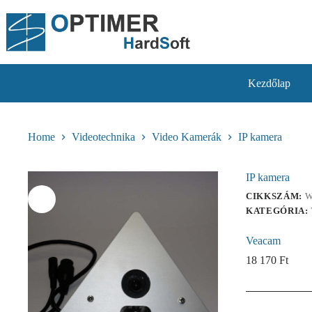
Skip
to
content
Kezdőlap
Home
Videotechnika
Video Kamerák
IP kamera
IP kamera
CIKKSZÁM:
W
KATEGÓRIA:
Veacam
18 170
Ft