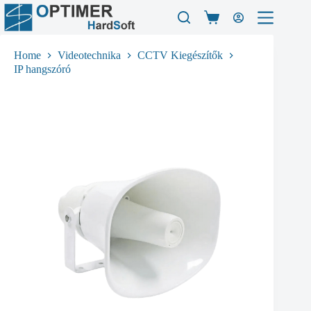
Skip
to
Shopping
content
cart
Home
Videotechnika
CCTV Kiegészítők
IP hangszóró