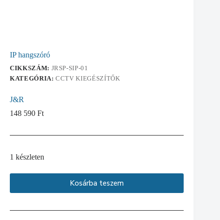
IP hangszóró
CIKKSZÁM:
JRSP-SIP-01
KATEGÓRIA:
CCTV KIEGÉSZÍTŐK
J&R
148 590
Ft
1 készleten
Kosárba teszem