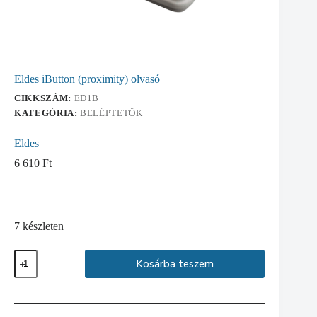
Eldes iButton (proximity) olvasó
CIKKSZÁM:
ED1B
KATEGÓRIA:
BELÉPTETŐK
Eldes
6 610
Ft
7 készleten
Eldes
Kosárba teszem
iButton
(proximity)
olvasó
mennyiség