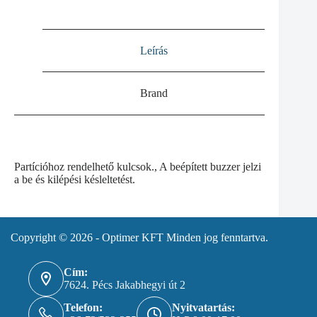
Leírás
Brand
Partícióhoz rendelhető kulcsok., A beépített buzzer jelzi
a be és kilépési késleltetést.
Copyright © 2026 - Optimer KFT Minden jog fenntartva.
Cím:
7624. Pécs Jakabhegyi út 2
Telefon:
Nyitvatartás: