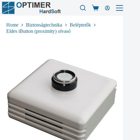
Skip
to
Shopping
content
cart
Home
Biztonságtechnika
Beléptetők
Eldes iButton (proximity) olvasó