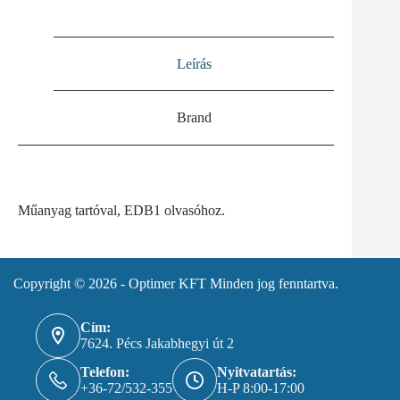
Leírás
Brand
Műanyag tartóval, EDB1 olvasóhoz.
Copyright © 2026 - Optimer KFT Minden jog fenntartva.
Cím:
7624. Pécs Jakabhegyi út 2
Telefon:
Nyitvatartás:
+36-72/532-355
H-P 8:00-17:00