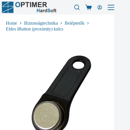
Skip
to
Shopping
content
cart
Home
Biztonságtechnika
Beléptetők
Eldes iButton (proximity) kulcs