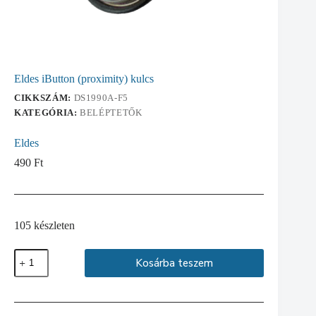
Eldes iButton (proximity) kulcs
CIKKSZÁM:
DS1990A-F5
KATEGÓRIA:
BELÉPTETŐK
Eldes
490
Ft
105 készleten
Eldes
Kosárba teszem
iButton
(proximity)
kulcs
mennyiség