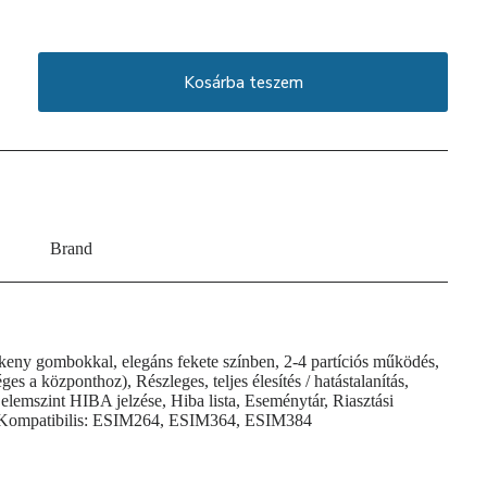
Kosárba teszem
Brand
keny gombokkal, elegáns fekete színben, 2-4 partíciós működés,
 a központhoz), Részleges, teljes élesítés / hatástalanítás,
elemszint HIBA jelzése, Hiba lista, Eseménytár, Riasztási
, Kompatibilis: ESIM264, ESIM364, ESIM384