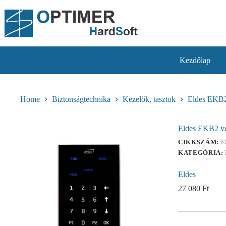
Skip
to
content
Kezdőlap
Home
Biztonságtechnika
Kezelők, tasztok
Eldes EKB2
Eldes EKB2 v
CIKKSZÁM:
E
KATEGÓRIA:
Eldes
27 080
Ft