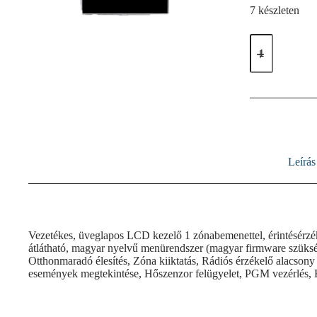
7 készleten
Eldes
EKB2
vezetékes
LCD
kezelő
mennyiség
Leírás
Vezetékes, üveglapos LCD kezelő 1 zónabemenettel, érintésérzé
átlátható, magyar nyelvű menürendszer (magyar firmware szükséges
Otthonmaradó élesítés, Zóna kiiktatás, Rádiós érzékelő alacsony 
események megtekintése, Hőszenzor felügyelet, PGM vezérlés