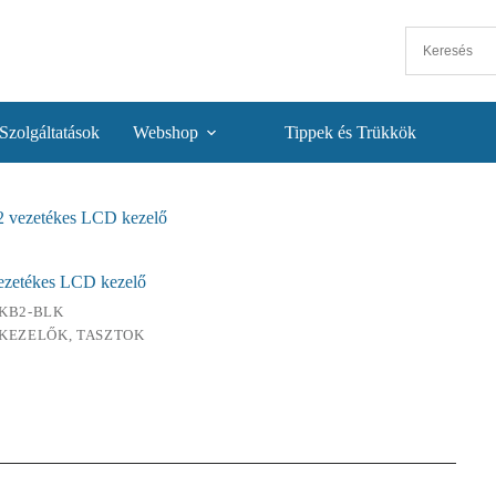
Szolgáltatások
Webshop
Tippek és Trükkök
 vezetékes LCD kezelő
ezetékes LCD kezelő
KB2-BLK
KEZELŐK, TASZTOK