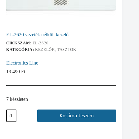
EL-2620 vezeték nélküli kezelő
CIKKSZÁM:
EL-2620
KATEGÓRIA:
KEZELŐK, TASZTOK
Electronics Line
19 490
Ft
7 készleten
EL-
Kosárba teszem
2620
vezeték
nélküli
kezelő
mennyiség