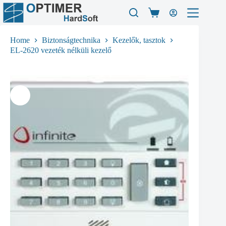
Skip
to
Shopping
content
cart
Home
Biztonságtechnika
Kezelők, tasztok
EL-2620 vezeték nélküli kezelő