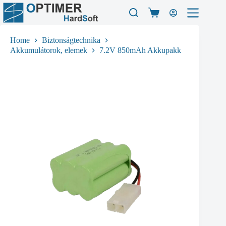
Skip
to
Shopping
content
cart
Home
Biztonságtechnika
Akkumulátorok, elemek
7.2V 850mAh Akkupakk