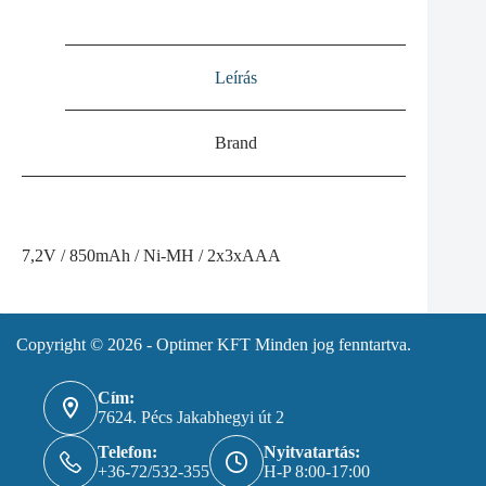
Leírás
Brand
7,2V / 850mAh / Ni-MH / 2x3xAAA
Copyright © 2026 - Optimer KFT Minden jog fenntartva.
Cím:
7624. Pécs Jakabhegyi út 2
Telefon:
Nyitvatartás:
+36-72/532-355
H-P 8:00-17:00