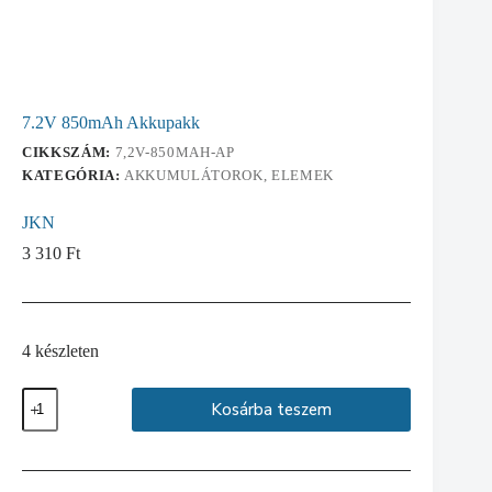
7.2V 850mAh Akkupakk
CIKKSZÁM:
7,2V-850MAH-AP
KATEGÓRIA:
AKKUMULÁTOROK, ELEMEK
JKN
3 310
Ft
4 készleten
7.2V
Kosárba teszem
850mAh
Akkupakk
mennyiség