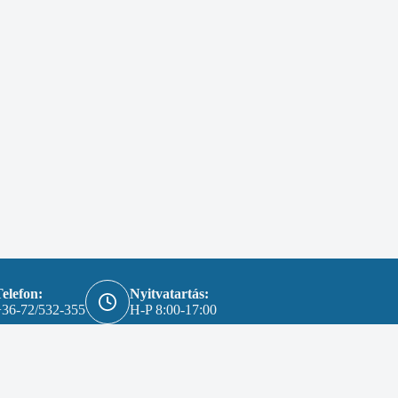
elefon:
Nyitvatartás:
+36-72/532-355
H-P 8:00-17:00