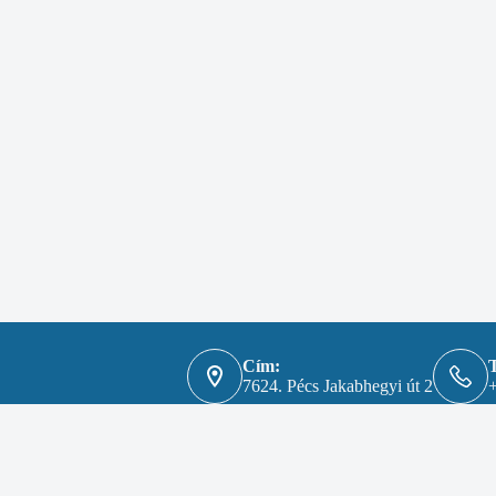
Cím:
T
7624. Pécs Jakabhegyi út 2