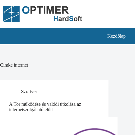
Skip
to
content
Kezdőlap
Címke
internet
Szoftver
A Tor működése és valódi titkolása az
internetszolgáltató előtt