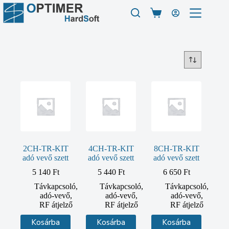
Skip
to
Shopping
content
cart
2CH-TR-KIT
4CH-TR-KIT
8CH-TR-KIT
adó vevő szett
adó vevő szett
adó vevő szett
5 140
Ft
5 440
Ft
6 650
Ft
Távkapcsoló,
Távkapcsoló,
Távkapcsoló,
adó-vevő,
adó-vevő,
adó-vevő,
RF átjelző
RF átjelző
RF átjelző
Kosárba
Kosárba
Kosárba