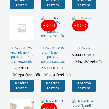
Kosárba
Kosárba
Kosárba
090 Ft.
990 Ft.
teszem
teszem
teszem
AKCIÓ
AKCIÓ
iDo-303DRW
iDo-304CMW
iDo-602
vezeték nélküli
vezeték nélküli
5 000
Ft
8 090
Ft
Original
Current
passzív infra /
passzív
price
price
irányérzékelő
mennyezetinfra
Mozgásérzékelők
was:
is:
4 330
Ft
2 800
Ft
4 270
Ft
Original
Current
8
5
price
price
090 Ft.
000 Ft.
Mozgásérzékelők
Mozgásérzékelők
was:
is:
Kosárba
Kosárba
Kosárba
4
2
270 Ft.
800 Ft.
teszem
teszem
teszem
AKCIÓ