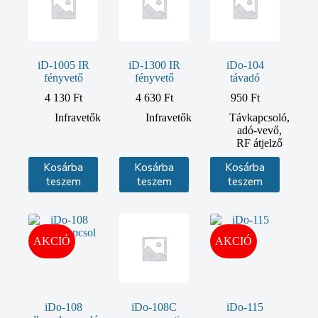
iD-1005 IR
iD-1300 IR
iDo-104
fényvető
fényvető
távadó
4 130
Ft
4 630
Ft
950
Ft
Infravetők
Infravetők
Távkapcsoló,
adó-vevő,
RF átjelző
Kosárba
Kosárba
Kosárba
teszem
teszem
teszem
AKCIÓ
AKCIÓ
iDo-108
iDo-108C
iDo-115