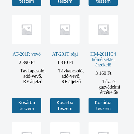
teszem
teszem
teszem
AT-201R vevő
AT-201T régi
HM-201HC4
hőmérséklet
2 890
Ft
1 310
Ft
érzékelő
Távkapcsoló,
Távkapcsoló,
3 160
Ft
adó-vevő,
adó-vevő,
RF átjelző
RF átjelző
Tűz- és
gázvédelmi
érzékelők
Kosárba
Kosárba
Kosárba
teszem
teszem
teszem