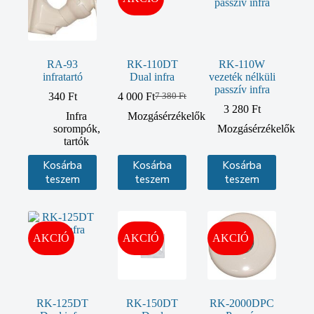
RA-93
RK-110DT
RK-110W
infratartó
Dual infra
vezeték nélküli
passzív infra
340
Ft
4 000
Ft
7 380
Ft
Original
Current
3 280
Ft
price
price
Infra
Mozgásérzékelők
was:
is:
sorompók,
Mozgásérzékelők
7
4
tartók
380 Ft.
000 Ft.
Kosárba
Kosárba
Kosárba
teszem
teszem
teszem
AKCIÓ
AKCIÓ
AKCIÓ
RK-125DT
RK-150DT
RK-2000DPC