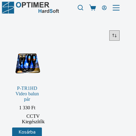
Skip
to
Shopping
content
cart
P-TR1HD
Video balun
pár
1 330
Ft
CCTV
Kiegészítők
Kosárba