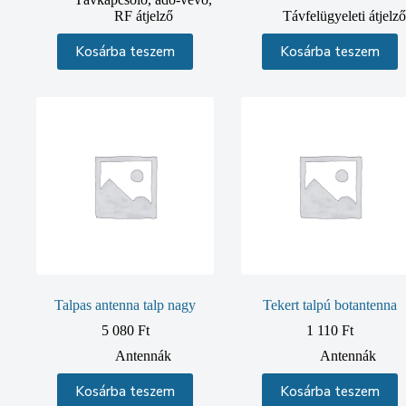
RF átjelző
Távfelügyeleti átjelz
Kosárba teszem
Kosárba teszem
Talpas antenna talp nagy
Tekert talpú botantenna
5 080
Ft
1 110
Ft
Antennák
Antennák
Kosárba teszem
Kosárba teszem