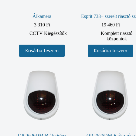
Álkamera
Esprit 738+ szerelt riasztó sz
3 310
Ft
19 460
Ft
CCTV Kiegészítők
Komplett riasztó
központok
Kosárba teszem
Kosárba teszem
OP-2626DM-B álsziréna
OP-2626DM-R álsziréna