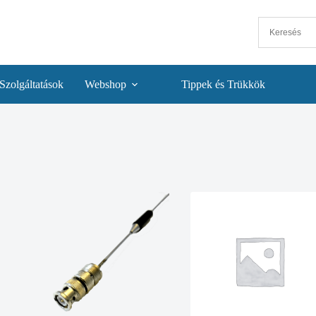
Szolgáltatások
Webshop
Tippek és Trükkök