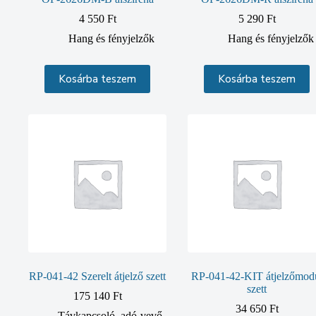
4 550
Ft
5 290
Ft
Hang és fényjelzők
Hang és fényjelzők
Kosárba teszem
Kosárba teszem
RP-041-42 Szerelt átjelző szett
RP-041-42-KIT átjelzőmod
szett
175 140
Ft
34 650
Ft
Távkapcsoló, adó-vevő,