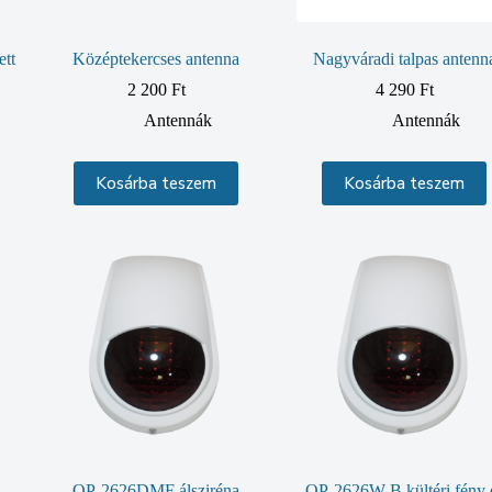
ett
Középtekercses antenna
Nagyváradi talpas antenn
2 200
Ft
4 290
Ft
Antennák
Antennák
Kosárba teszem
Kosárba teszem
OP-2626DMF álsziréna
OP-2626W-B kültéri fény 