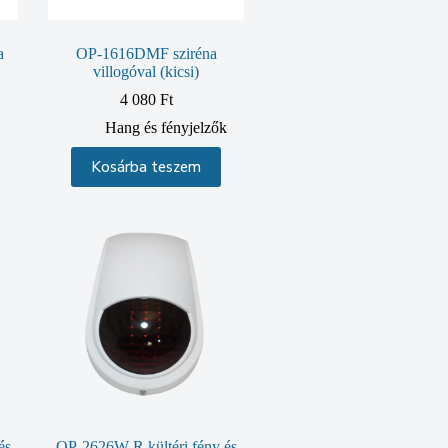
a
OP-1616DMF sziréna
villogóval (kicsi)
4 080
Ft
Hang és fényjelzők
Kosárba teszem
és
OP-2626W-R kültéri fény és