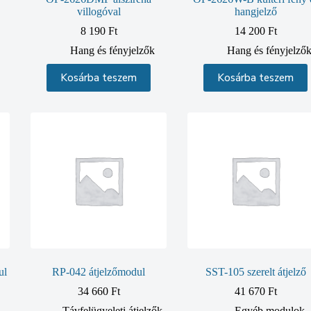
villogóval
hangjelző
8 190
Ft
14 200
Ft
Hang és fényjelzők
Hang és fényjelző
Kosárba teszem
Kosárba teszem
ul
RP-042 átjelzőmodul
SST-105 szerelt átjelző
34 660
Ft
41 670
Ft
Távfelügyeleti átjelzők
Egyéb modulok