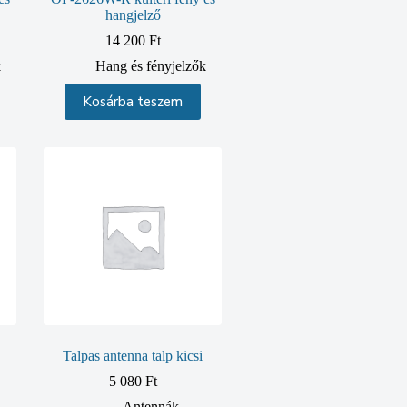
hangjelző
14 200
Ft
k
Hang és fényjelzők
Kosárba teszem
Talpas antenna talp kicsi
5 080
Ft
Antennák